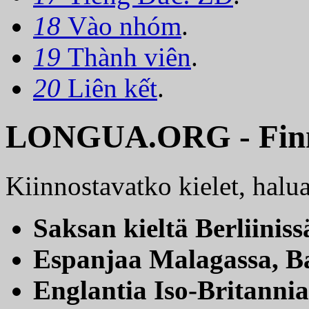
18
Vào nhóm
.
19
Thành viên
.
20
Liên kết
.
LONGUA.ORG - Fin
Kiinnostavatko kielet, ha
Saksan kieltä Berliinis
Espanjaa Malagassa, B
Englantia Iso-Britanni