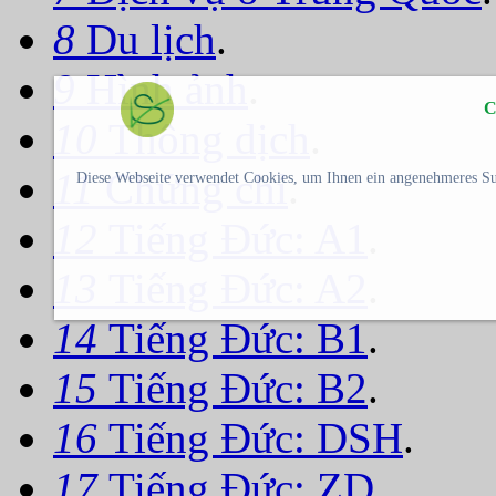
8
Du lịch
.
9
Hình ảnh
.
C
10
Thông dịch
.
11
Chứng chỉ
.
Diese Webseite verwendet Cookies, um Ihnen ein angenehmeres Su
12
Tiếng Đức: A1
.
13
Tiếng Đức: A2
.
14
Tiếng Đức: B1
.
15
Tiếng Đức: B2
.
16
Tiếng Đức: DSH
.
17
Tiếng Đức: ZD
.