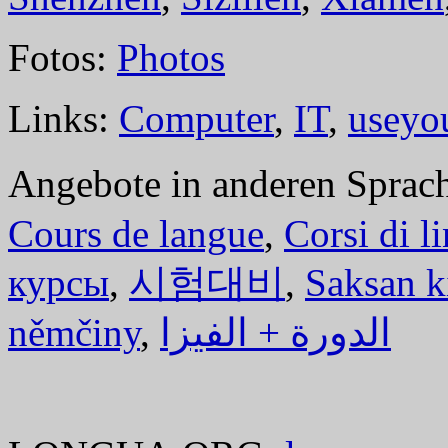
Fotos:
Photos
Links:
Computer
,
IT
,
useyo
Angebote in anderen Sprac
Cours de langue
,
Corsi di l
курсы
,
시험대비
,
Saksan k
němčiny
,
الدورة + الفيزا