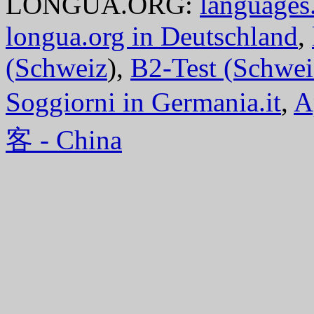
LONGUA.ORG:
languages.
longua.org in Deutschland
,
(Schweiz
),
B2-Test (Schwei
Soggiorni in Germania.it
,
A
客 - China