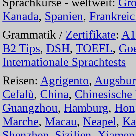
Sprachkurse - weltweit:
Gro
Kanada
,
Spanien
,
Frankreic
Grammatik /
Zertifikate
:
A1
B2 Tips
,
DSH
,
TOEFL
,
Goe
Internationale Sprachtests
Reisen:
Agrigento
,
Augsbur
Cefalù
,
China
,
Chinesische
Guangzhou
,
Hamburg
,
Hon
Marche
,
Macau
,
Neapel
,
Ka
Shenzhen
,
Sizilien
,
Xiamen