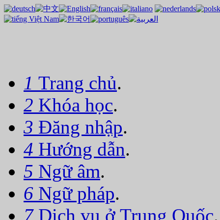
1
Trang chủ
.
2
Khóa học
.
3
Đăng nhập
.
4
Hướng dẫn
.
5
Ngữ âm
.
6
Ngữ pháp
.
7
Dịch vụ ở Trung Quốc
.