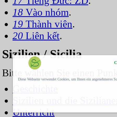
17
Tiếng Đức: ZD
.
18
Vào nhóm
.
19
Thành viên
.
20
Liên kết
.
Sizilien / Sicilia
C
Bitte wählen Sie einen Punkt
Diese Webseite verwendet Cookies, um Ihnen ein angenehmeres Su
Geschichte
Sizilien und die Siziliane
Unterricht