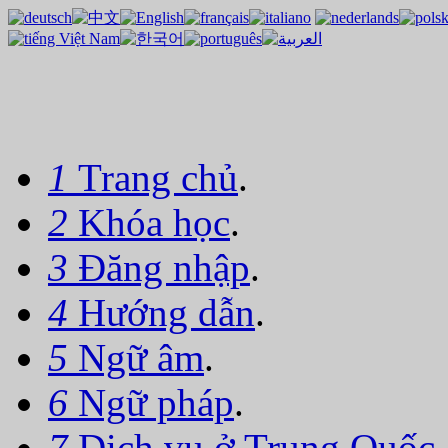
1
Trang chủ
.
2
Khóa học
.
3
Đăng nhập
.
4
Hướng dẫn
.
5
Ngữ âm
.
6
Ngữ pháp
.
7
Dịch vụ ở Trung Quốc
.