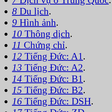
8
Du lịch
.
9
Hình ảnh
.
10
Thông dịch
.
11
Chứng chỉ
.
12
Tiếng Đức: A1
.
13
Tiếng Đức: A2
.
14
Tiếng Đức: B1
.
15
Tiếng Đức: B2
.
16
Tiếng Đức: DSH
.