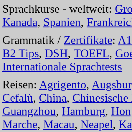
Sprachkurse - weltweit:
Gro
Kanada
,
Spanien
,
Frankreic
Grammatik /
Zertifikate
:
A1
B2 Tips
,
DSH
,
TOEFL
,
Goe
Internationale Sprachtests
Reisen:
Agrigento
,
Augsbur
Cefalù
,
China
,
Chinesische
Guangzhou
,
Hamburg
,
Hon
Marche
,
Macau
,
Neapel
,
Ka