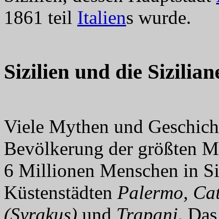
1861 teil
Italien
s wurde.
Sizilien und die Sizilian
Viele Mythen und Geschich
Bevölkerung der größten Mi
6 Millionen Menschen in Siz
Küstenstädten
Palermo, Cat
(Syrakus)
und
Trapani
. Das