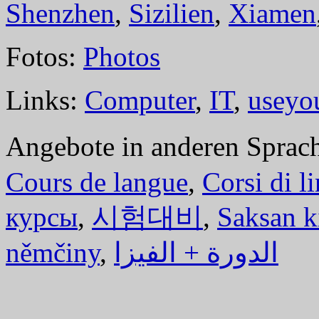
Shenzhen
,
Sizilien
,
Xiamen
Fotos:
Photos
Links:
Computer
,
IT
,
useyo
Angebote in anderen Sprac
Cours de langue
,
Corsi di l
курсы
,
시험대비
,
Saksan k
němčiny
,
الدورة + الفيزا