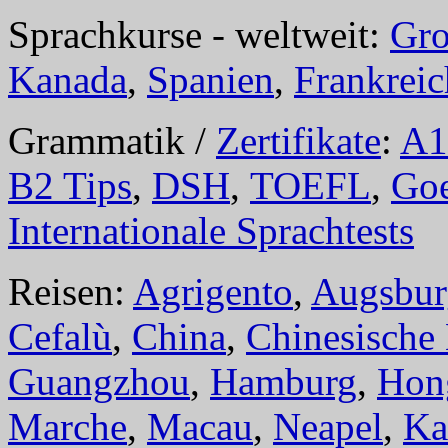
Sprachkurse - weltweit:
Gro
Kanada
,
Spanien
,
Frankreic
Grammatik /
Zertifikate
:
A1
B2 Tips
,
DSH
,
TOEFL
,
Goe
Internationale Sprachtests
Reisen:
Agrigento
,
Augsbur
Cefalù
,
China
,
Chinesische
Guangzhou
,
Hamburg
,
Hon
Marche
,
Macau
,
Neapel
,
Ka