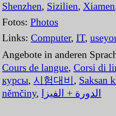
Shenzhen
,
Sizilien
,
Xiamen
Fotos:
Photos
Links:
Computer
,
IT
,
useyo
Angebote in anderen Sprac
Cours de langue
,
Corsi di l
курсы
,
시험대비
,
Saksan k
němčiny
,
الدورة + الفيزا