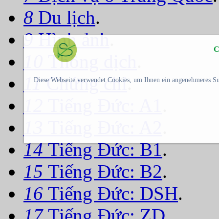
8
Du lịch
.
9
Hình ảnh
.
C
10
Thông dịch
.
11
Chứng chỉ
.
Diese Webseite verwendet Cookies, um Ihnen ein angenehmeres Su
12
Tiếng Đức: A1
.
13
Tiếng Đức: A2
.
14
Tiếng Đức: B1
.
15
Tiếng Đức: B2
.
16
Tiếng Đức: DSH
.
17
Tiếng Đức: ZD
.