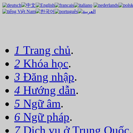
1
Trang chủ
.
2
Khóa học
.
3
Đăng nhập
.
4
Hướng dẫn
.
5
Ngữ âm
.
6
Ngữ pháp
.
7
Dịch vụ ở Trung Quốc
.