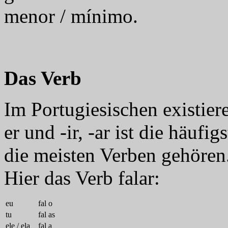
menor / mínimo.
Das Verb
Im Portugiesischen existier
er und -ir, -ar ist die häuf
die meisten Verben gehören
Hier das Verb falar:
eu
fal
o
tu
fal
as
ele / ela
fal
a