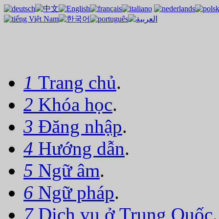
1
Trang chủ
.
2
Khóa học
.
3
Đăng nhập
.
4
Hướng dẫn
.
5
Ngữ âm
.
6
Ngữ pháp
.
7
Dịch vụ ở Trung Quốc
.