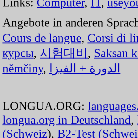
Links:
Computer
,
IT
,
useyo
Angebote in anderen Sprac
Cours de langue
,
Corsi di l
курсы
,
시험대비
,
Saksan k
němčiny
,
الدورة + الفيزا
LONGUA.ORG:
languages.
longua.org in Deutschland
,
(Schweiz
),
B2-Test (Schwei