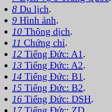
8
Du lịch
.
9
Hình ảnh
.
10
Thông dịch
.
11
Chứng chỉ
.
12
Tiếng Đức: A1
.
13
Tiếng Đức: A2
.
14
Tiếng Đức: B1
.
15
Tiếng Đức: B2
.
16
Tiếng Đức: DSH
.
17
Tiếng Đức: ZD
.