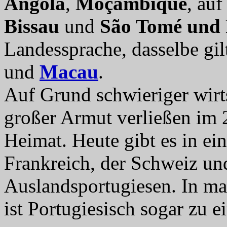
Angola
,
Moçambique
, au
Bissau
und
São Tomé und 
Landessprache, dasselbe gil
und
Macau
.
Auf Grund schwieriger wirts
großer Armut verließen im 2
Heimat. Heute gibt es in e
Frankreich, der Schweiz un
Auslandsportugiesen. In 
ist Portugiesisch sogar zu 