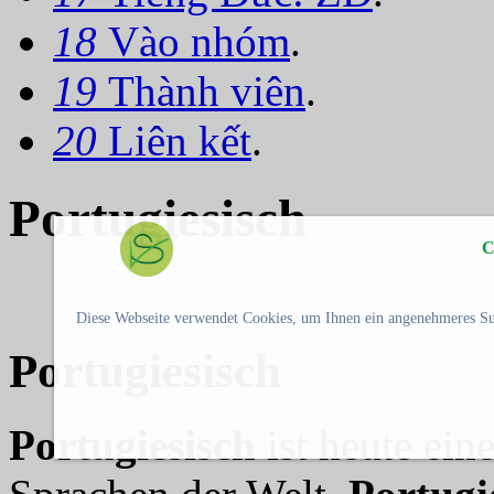
18
Vào nhóm
.
19
Thành viên
.
20
Liên kết
.
Portugiesisch
C
Diese Webseite verwendet Cookies, um Ihnen ein angenehmeres Su
Portugiesisch
Portugiesisch
ist heute ein