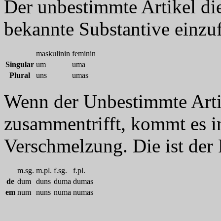
Der unbestimmte Artikel die
bekannte Substantive einzu
maskulinin
feminin
Singular
um
uma
Plural
uns
umas
Wenn der Unbestimmte Arti
zusammentrifft, kommt es in
Verschmelzung. Die ist der 
m.sg.
m.pl.
f.sg.
f.pl.
de
dum
duns
duma
dumas
em
num
nuns
numa
numas