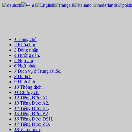
1
Trang chủ
.
2
Khóa học
.
3
Đăng nhập
.
4
Hướng dẫn
.
5
Ngữ âm
.
6
Ngữ pháp
.
7
Dịch vụ ở Trung Quốc
.
8
Du lịch
.
9
Hình ảnh
.
10
Thông dịch
.
11
Chứng chỉ
.
12
Tiếng Đức: A1
.
13
Tiếng Đức: A2
.
14
Tiếng Đức: B1
.
15
Tiếng Đức: B2
.
16
Tiếng Đức: DSH
.
17
Tiếng Đức: ZD
.
18
Vào nhóm
.