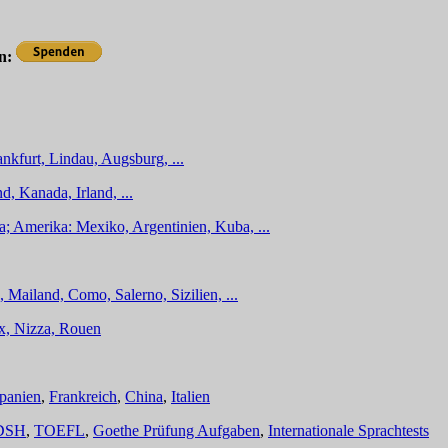
en:
nkfurt, Lindau, Augsburg, ...
d, Kanada, Irland, ...
a; Amerika: Mexiko, Argentinien, Kuba, ...
 Mailand, Como, Salerno, Sizilien, ...
ux, Nizza, Rouen
panien
,
Frankreich
,
China
,
Italien
DSH
,
TOEFL
,
Goethe Prüfung Aufgaben
,
Internationale Sprachtests