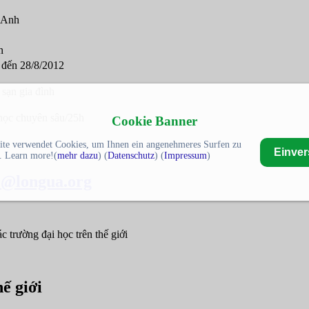
 Anh
n
8 đến 28/8/2012
 sạn gia đình
học chuyên sâu/25h
Cookie Banner
ite verwendet Cookies, um Ihnen ein angenehmeres Surfen zu
Einve
. Learn more!(
mehr dazu
) (
Datenschutz
) (
Impressum
)
o@longua.org
 trường đại học trên thế giới
ế giới