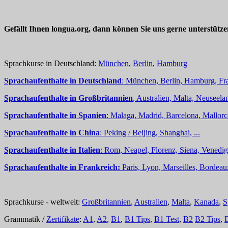
Gefällt Ihnen longua.org, dann können Sie uns gerne unterstütz
Sprachkurse in Deutschland:
München
,
Berlin
,
Hamburg
Sprachaufenthalte in Deutschland
: München, Berlin, Hamburg, Fra
Sprachaufenthalte in Großbritannien
, Australien, Malta, Neuseelan
Sprachaufenthalte in Spanien
: Malaga, Madrid, Barcelona, Mallorc
Sprachaufenthalte in China
: Peking / Beijing, Shanghai, ...
Sprachaufenthalte in Italien
: Rom, Neapel, Florenz, Siena, Venedig,
Sprachaufenthalte in Frankreich:
Paris, Lyon, Marseilles, Bordea
Sprachkurse - weltweit:
Großbritannien
,
Australien
,
Malta
,
Kanada
,
S
Grammatik /
Zertifikate
:
A1
,
A2
,
B1
,
B1 Tips
,
B1 Test
,
B2
B2 Tips
,