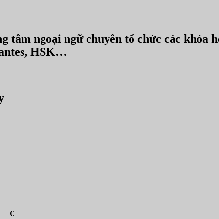
 tâm ngoại ngữ chuyên tổ chức các khóa học
rvantes, HSK…
y
€