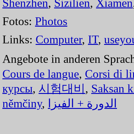
Shenzhen
,
Sizilien
,
Xiamen
Fotos:
Photos
Links:
Computer
,
IT
,
useyo
Angebote in anderen Sprac
Cours de langue
,
Corsi di l
курсы
,
시험대비
,
Saksan k
němčiny
,
الدورة + الفيزا