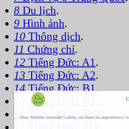
8
Du lịch
.
9
Hình ảnh
.
10
Thông dịch
.
11
Chứng chỉ
.
12
Tiếng Đức: A1
.
13
Tiếng Đức: A2
.
14
Tiếng Đức: B1
.
15
Tiếng Đức: B2
.
C
16
Tiếng Đức: DSH
.
Diese Webseite verwendet Cookies, um Ihnen ein angenehmeres Su
17
Tiếng Đức: ZD
.