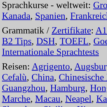
Sprachkurse - weltweit:
Gro
Kanada
,
Spanien
,
Frankreic
Grammatik /
Zertifikate
:
A1
B2 Tips
,
DSH
,
TOEFL
,
Goe
Internationale Sprachtests
Reisen:
Agrigento
,
Augsbur
Cefalù
,
China
,
Chinesische
Guangzhou
,
Hamburg
,
Hon
Marche
,
Macau
,
Neapel
,
Ka